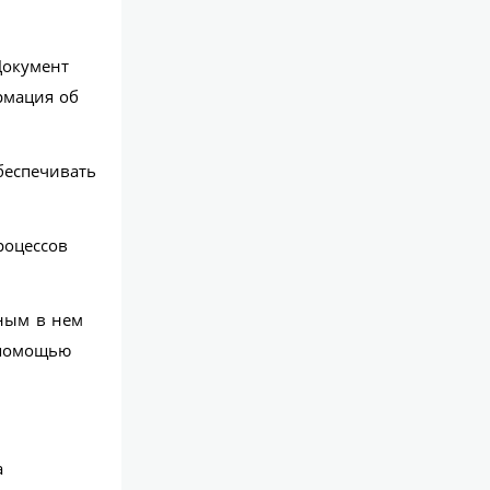
Документ
рмация об
беспечивать
роцессов
нным в нем
 помощью
а