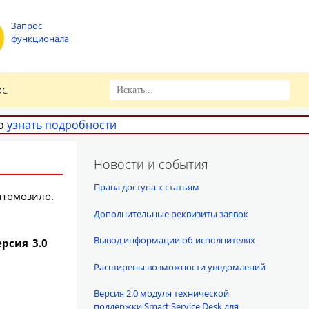
Запрос
функционала
ос
но
узнать подробности
Новости и события
Права доступа к статьям
итомозило.
Дополнительные реквизиты заявок
Вывод информации об исполнителях
ерсия 3.0
Расширены возможности уведомлений
Версия 2.0 модуля технической
поддержки Smart Service Desk для