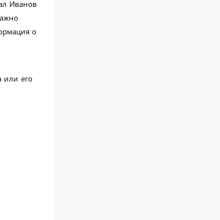
дал Иванов
важно
формация о
 или его