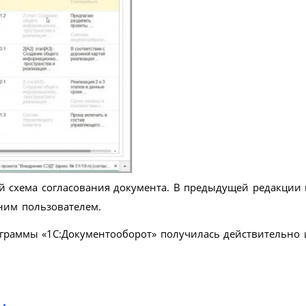
й схема согласования документа. В предыдущей редакции
ним пользователем.
рограммы «1С:Документооборот» получилась действительно 